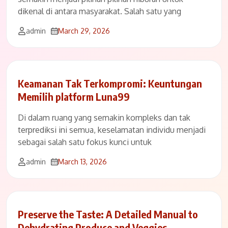
dikenal di antara masyarakat. Salah satu yang
admin
March 29, 2026
Keamanan Tak Terkompromi: Keuntungan
Memilih platform Luna99
Di dalam ruang yang semakin kompleks dan tak
terprediksi ini semua, keselamatan individu menjadi
sebagai salah satu fokus kunci untuk
admin
March 13, 2026
Preserve the Taste: A Detailed Manual to
Dehydrating Produce and Veggies