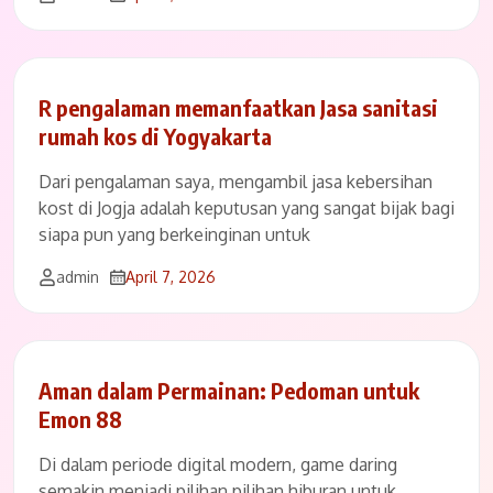
R pengalaman memanfaatkan Jasa sanitasi
rumah kos di Yogyakarta
Dari pengalaman saya, mengambil jasa kebersihan
kost di Jogja adalah keputusan yang sangat bijak bagi
siapa pun yang berkeinginan untuk
admin
April 7, 2026
Aman dalam Permainan: Pedoman untuk
Emon 88
Di dalam periode digital modern, game daring
semakin menjadi pilihan pilihan hiburan untuk