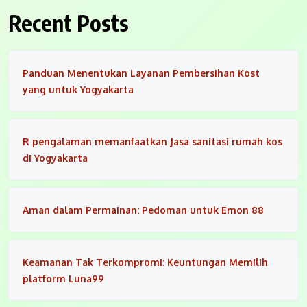
Recent Posts
Panduan Menentukan Layanan Pembersihan Kost
yang untuk Yogyakarta
R pengalaman memanfaatkan Jasa sanitasi rumah kos
di Yogyakarta
Aman dalam Permainan: Pedoman untuk Emon 88
Keamanan Tak Terkompromi: Keuntungan Memilih
platform Luna99