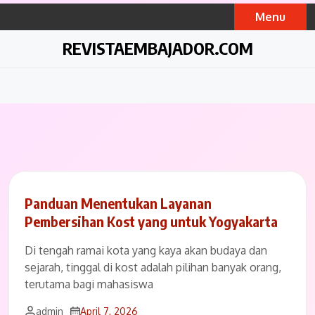
Skip
Menu
to
content
REVISTAEMBAJADOR.COM
Panduan Menentukan Layanan
Pembersihan Kost yang untuk Yogyakarta
Di tengah ramai kota yang kaya akan budaya dan
sejarah, tinggal di kost adalah pilihan banyak orang,
terutama bagi mahasiswa
admin
April 7, 2026