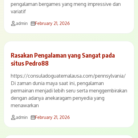
pengalaman bergames yang meng impressive dan
variatif
admin
February 21, 2026
Rasakan Pengalaman yang Sangat pada
situs Pedro88
https://consuladoguatemalausa.com/pennsylvania/
Di zaman dunia maya saat ini, pengalaman
permainan menjadi lebih seru serta menggembirakan
dengan adanya anekaragam penyedia yang
menawarkan
admin
February 21, 2026