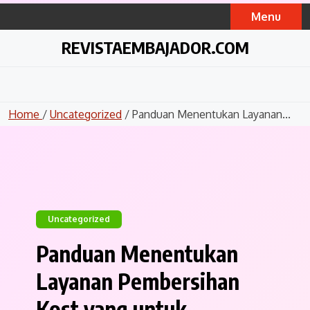
Skip
Menu
to
content
REVISTAEMBAJADOR.COM
Home
/
Uncategorized
/ Panduan Menentukan Layanan...
Uncategorized
Panduan Menentukan
Layanan Pembersihan
Kost yang untuk