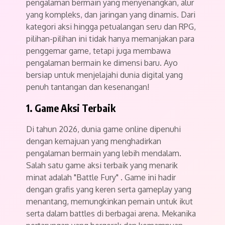
pengalaman bermain yang menyenangkan, alur
yang kompleks, dan jaringan yang dinamis. Dari
kategori aksi hingga petualangan seru dan RPG,
pilihan-pilihan ini tidak hanya memanjakan para
penggemar game, tetapi juga membawa
pengalaman bermain ke dimensi baru. Ayo
bersiap untuk menjelajahi dunia digital yang
penuh tantangan dan kesenangan!
1. Game Aksi Terbaik
Di tahun 2026, dunia game online dipenuhi
dengan kemajuan yang menghadirkan
pengalaman bermain yang lebih mendalam.
Salah satu game aksi terbaik yang menarik
minat adalah "Battle Fury" . Game ini hadir
dengan grafis yang keren serta gameplay yang
menantang, memungkinkan pemain untuk ikut
serta dalam battles di berbagai arena. Mekanika