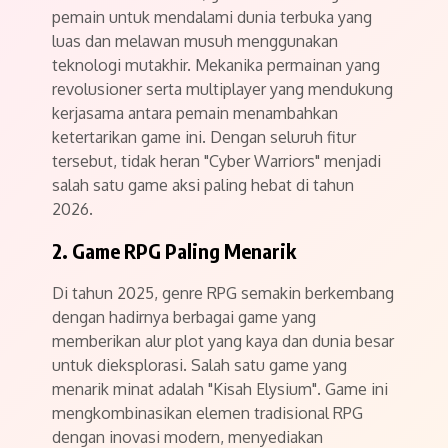
pemain untuk mendalami dunia terbuka yang
luas dan melawan musuh menggunakan
teknologi mutakhir. Mekanika permainan yang
revolusioner serta multiplayer yang mendukung
kerjasama antara pemain menambahkan
ketertarikan game ini. Dengan seluruh fitur
tersebut, tidak heran "Cyber Warriors" menjadi
salah satu game aksi paling hebat di tahun
2026.
2. Game RPG Paling Menarik
Di tahun 2025, genre RPG semakin berkembang
dengan hadirnya berbagai game yang
memberikan alur plot yang kaya dan dunia besar
untuk dieksplorasi. Salah satu game yang
menarik minat adalah "Kisah Elysium". Game ini
mengkombinasikan elemen tradisional RPG
dengan inovasi modern, menyediakan