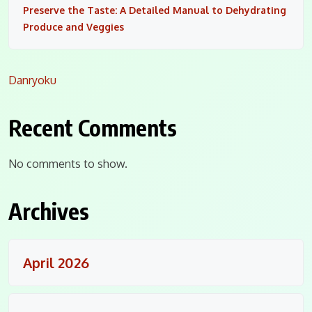
Preserve the Taste: A Detailed Manual to Dehydrating
Produce and Veggies
Danryoku
Recent Comments
No comments to show.
Archives
April 2026