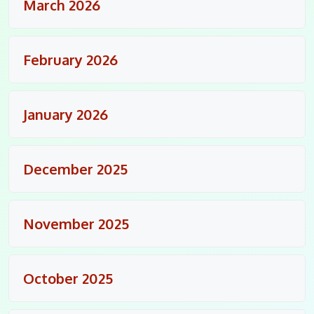
March 2026
February 2026
January 2026
December 2025
November 2025
October 2025