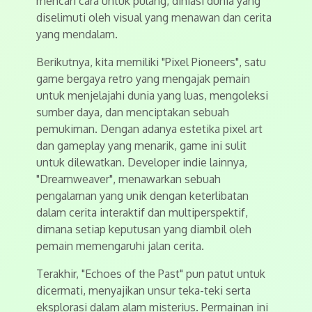
mencari cara untuk pulang, dihiasi dunia yang
diselimuti oleh visual yang menawan dan cerita
yang mendalam.
Berikutnya, kita memiliki "Pixel Pioneers", satu
game bergaya retro yang mengajak pemain
untuk menjelajahi dunia yang luas, mengoleksi
sumber daya, dan menciptakan sebuah
pemukiman. Dengan adanya estetika pixel art
dan gameplay yang menarik, game ini sulit
untuk dilewatkan. Developer indie lainnya,
"Dreamweaver", menawarkan sebuah
pengalaman yang unik dengan keterlibatan
dalam cerita interaktif dan multiperspektif,
dimana setiap keputusan yang diambil oleh
pemain memengaruhi jalan cerita.
Terakhir, "Echoes of the Past" pun patut untuk
dicermati, menyajikan unsur teka-teki serta
eksplorasi dalam alam misterius. Permainan ini