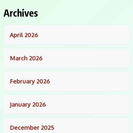
Archives
April 2026
March 2026
February 2026
January 2026
December 2025