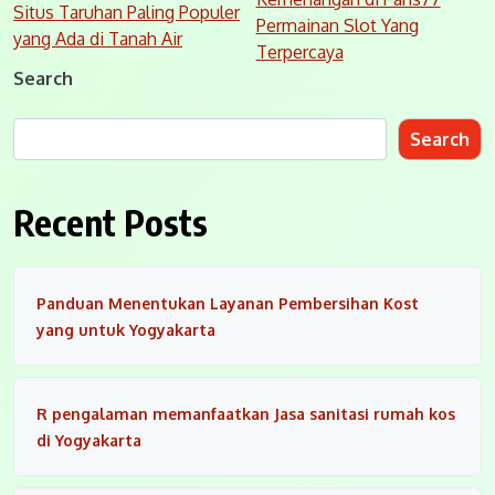
navigation
Situs Taruhan Paling Populer
Permainan Slot Yang
yang Ada di Tanah Air
Terpercaya
Search
Search
Recent Posts
Panduan Menentukan Layanan Pembersihan Kost
yang untuk Yogyakarta
R pengalaman memanfaatkan Jasa sanitasi rumah kos
di Yogyakarta