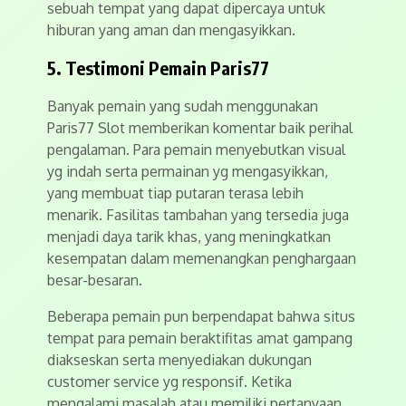
sebuah tempat yang dapat dipercaya untuk
hiburan yang aman dan mengasyikkan.
5. Testimoni Pemain Paris77
Banyak pemain yang sudah menggunakan
Paris77 Slot memberikan komentar baik perihal
pengalaman. Para pemain menyebutkan visual
yg indah serta permainan yg mengasyikkan,
yang membuat tiap putaran terasa lebih
menarik. Fasilitas tambahan yang tersedia juga
menjadi daya tarik khas, yang meningkatkan
kesempatan dalam memenangkan penghargaan
besar-besaran.
Beberapa pemain pun berpendapat bahwa situs
tempat para pemain beraktifitas amat gampang
diakseskan serta menyediakan dukungan
customer service yg responsif. Ketika
mengalami masalah atau memiliki pertanyaan,