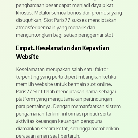
penghargaan besar dapat menjadi daya pikat
khusus. Melalui semua bonus dan promosi yang
disuguhkan, Slot Paris77 sukses menciptakan
atmosfer bermain yang menarik dan
menguntungkan bagi setiap penggemar slot.
Empat. Keselamatan dan Kepastian
Website
Keselamatan merupakan salah satu faktor
terpenting yang perlu dipertimbangkan ketika
memilih website untuk bermain slot online.
Paris77 Slot telah menciptakan nama sebagai
platform yang mengutamakan perlindungan
para pemainnya. Dengan memanfaatkan sistem
pengamanan terkini, informasi pribadi serta
aktivitas keuangan keuangan pengguna
diamankan secara ketat, sehingga memberikan
perasaan aman saat bertaruh.