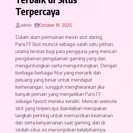
Terpercaya
admin
October 19, 2025
Dalam alam permainan mesin slot daring,
Paris77 Slot muncul sebagai salah satu pilihan
utama teratas bagi para pengguna yang mencari
pengalaman pengalaman gaming yang dan
menguntungkan serta menguntungkan. Dengan
berbagai berbagai fitur yang menarik dan
peluang yang besar untuk mendapat
kemenangan, sungguh mengherankan jika
banyak pemain yang menjadikan Paris77
sebagai favorit mereka sendiri. Mencari website
slot yang terpercaya diandalkan merupakan
langkah penting untuk memastikan keamanan
dan serta kenyamanan saat gaming, dan di
sinilah situs ini menonjolkan kelebihannya.