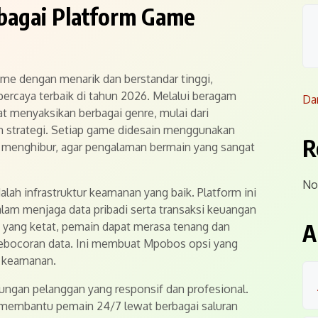
bagai Platform Game
e dengan menarik dan berstandar tinggi,
ercaya terbaik di tahun 2026. Melalui beragam
Da
t menyaksikan berbagai genre, mulai dari
n strategi. Setiap game didesain menggunakan
R
 menghibur, agar pengalaman bermain yang sangat
No
ah infrastruktur keamanan yang baik. Platform ini
lam menjaga data pribadi serta transaksi keuangan
A
yang ketat, pemain dapat merasa tenang dan
kebocoran data. Ini membuat Mpobos opsi yang
 keamanan.
ungan pelanggan yang responsif dan profesional.
membantu pemain 24/7 lewat berbagai saluran