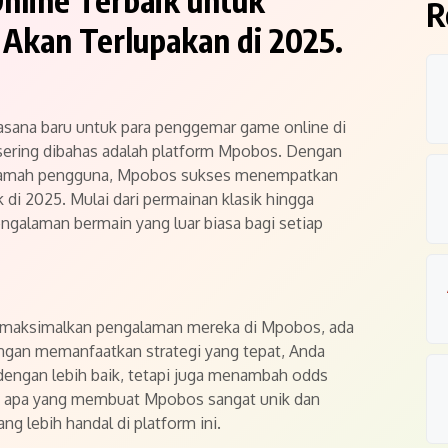
nline Terbaik untuk
R
 Akan Terlupakan di 2025.
asana baru untuk para penggemar game online di
 sering dibahas adalah platform Mpobos. Dengan
ur ramah pengguna, Mpobos sukses menempatkan
k di 2025. Mulai dari permainan klasik hingga
galaman bermain yang luar biasa bagi setiap
emaksimalkan pengalaman mereka di Mpobos, ada
Dengan memanfaatkan strategi yang tepat, Anda
dengan lebih baik, tetapi juga menambah odds
at apa yang membuat Mpobos sangat unik dan
g lebih handal di platform ini.