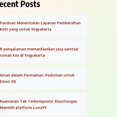
ecent Posts
Panduan Menentukan Layanan Pembersihan
Kost yang untuk Yogyakarta
R pengalaman memanfaatkan Jasa sanitasi
rumah kos di Yogyakarta
Aman dalam Permainan: Pedoman untuk
Emon 88
Keamanan Tak Terkompromi: Keuntungan
Memilih platform Luna99