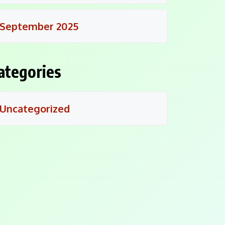
September 2025
ategories
Uncategorized