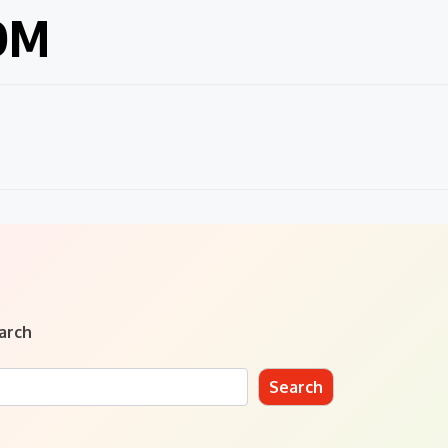
OM
arch
Search