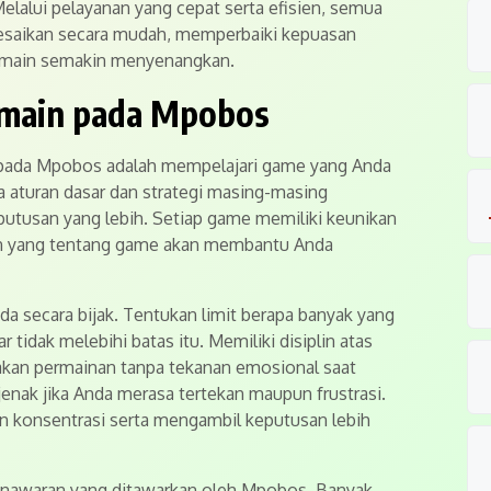
Melalui pelayanan yang cepat serta efisien, semua
lesaikan secara mudah, memperbaiki kepuasan
main semakin menyenangkan.
rmain pada Mpobos
pada Mpobos adalah mempelajari game yang Anda
 aturan dasar dan strategi masing-masing
utusan yang lebih. Setiap game memiliki keunikan
an yang tentang game akan membantu Anda
da secara bijak. Tentukan limit berapa banyak yang
 tidak melebihi batas itu. Memiliki disiplin atas
an permainan tanpa tekanan emosional saat
sejenak jika Anda merasa tertekan maupun frustrasi.
 konsentrasi serta mengambil keputusan lebih
penawaran yang ditawarkan oleh Mpobos. Banyak