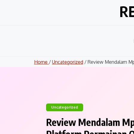
Skip
R
to
content
Home
/
Uncategorized
/ Review Mendalam Mpo
Uncategorized
Review Mendalam Mpo