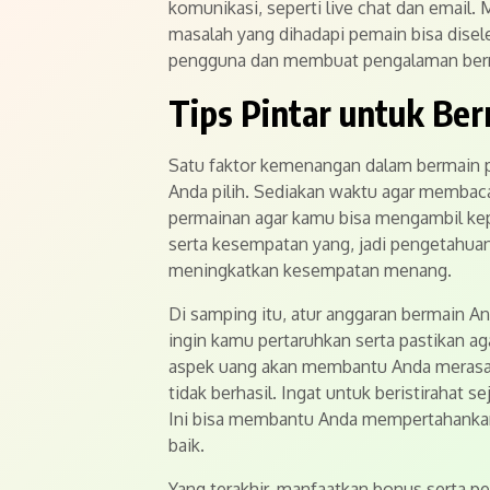
komunikasi, seperti live chat dan email. 
masalah yang dihadapi pemain bisa dise
pengguna dan membuat pengalaman ber
Tips Pintar untuk Be
Satu faktor kemenangan dalam bermain 
Anda pilih. Sediakan waktu agar membaca
permainan agar kamu bisa mengambil kep
serta kesempatan yang, jadi pengetahu
meningkatkan kesempatan menang.
Di samping itu, atur anggaran bermain An
ingin kamu pertaruhkan serta pastikan agar
aspek uang akan membantu Anda merasak
tidak berhasil. Ingat untuk beristirahat 
Ini bisa membantu Anda mempertahankan
baik.
Yang terakhir, manfaatkan bonus serta 