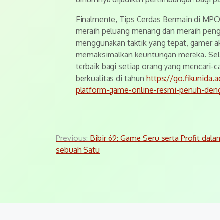
Finalmente, Tips Cerdas Bermain di MP
meraih peluang menang dan meraih pen
menggunakan taktik yang tepat, gamer 
memaksimalkan keuntungan mereka. Sel
terbaik bagi setiap orang yang mencari-
berkualitas di tahun
https://go.fikunida
platform-game-online-resmi-penuh-deng
Post
Previous:
Bibir 69: Game Seru serta Profit dala
sebuah Satu
navigation