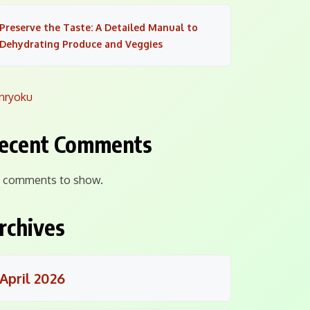
Preserve the Taste: A Detailed Manual to
Dehydrating Produce and Veggies
nryoku
ecent Comments
 comments to show.
rchives
April 2026