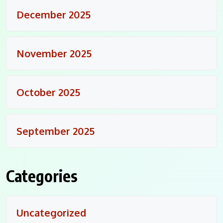
December 2025
November 2025
October 2025
September 2025
Categories
Uncategorized