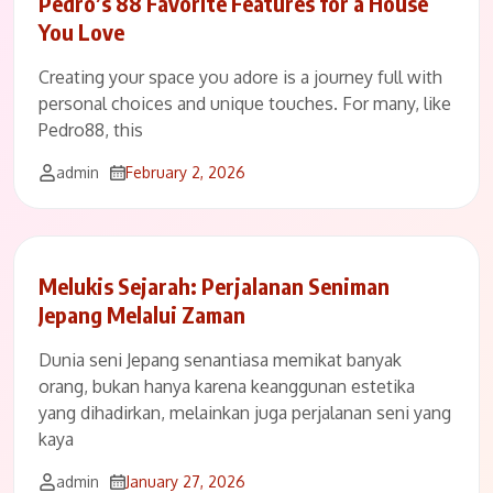
Pedro’s 88 Favorite Features for a House
You Love
Creating your space you adore is a journey full with
personal choices and unique touches. For many, like
Pedro88, this
admin
February 2, 2026
Melukis Sejarah: Perjalanan Seniman
Jepang Melalui Zaman
Dunia seni Jepang senantiasa memikat banyak
orang, bukan hanya karena keanggunan estetika
yang dihadirkan, melainkan juga perjalanan seni yang
kaya
admin
January 27, 2026