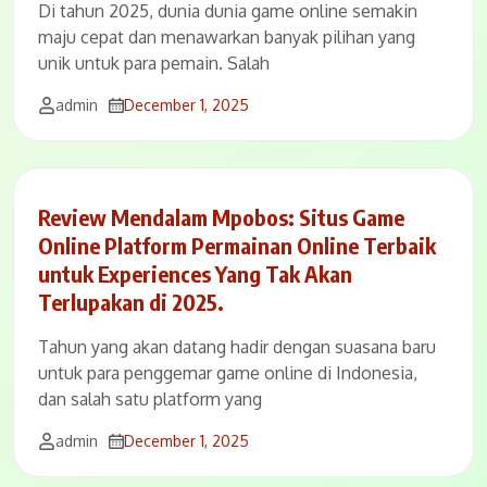
Di tahun 2025, dunia dunia game online semakin
maju cepat dan menawarkan banyak pilihan yang
unik untuk para pemain. Salah
admin
December 1, 2025
Review Mendalam Mpobos: Situs Game
Online Platform Permainan Online Terbaik
untuk Experiences Yang Tak Akan
Terlupakan di 2025.
Tahun yang akan datang hadir dengan suasana baru
untuk para penggemar game online di Indonesia,
dan salah satu platform yang
admin
December 1, 2025