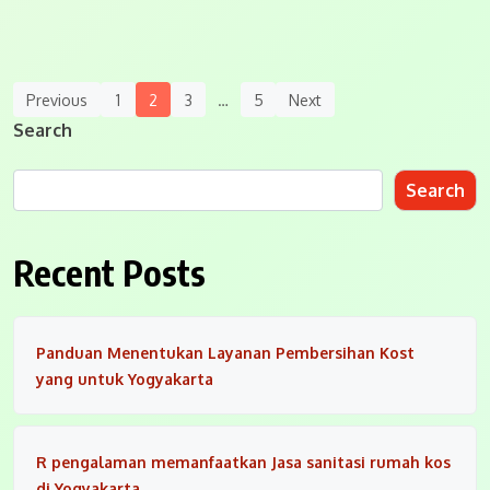
Posts
Previous
1
2
3
…
5
Next
Navigation
Search
Search
Recent Posts
Panduan Menentukan Layanan Pembersihan Kost
yang untuk Yogyakarta
R pengalaman memanfaatkan Jasa sanitasi rumah kos
di Yogyakarta