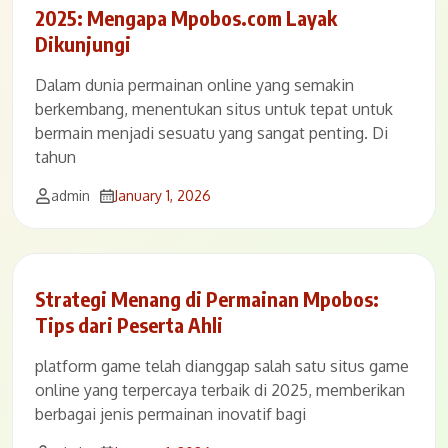
2025: Mengapa Mpobos.com Layak
Dikunjungi
Dalam dunia permainan online yang semakin
berkembang, menentukan situs untuk tepat untuk
bermain menjadi sesuatu yang sangat penting. Di
tahun
admin
January 1, 2026
Strategi Menang di Permainan Mpobos:
Tips dari Peserta Ahli
platform game telah dianggap salah satu situs game
online yang terpercaya terbaik di 2025, memberikan
berbagai jenis permainan inovatif bagi