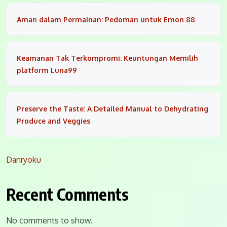
Aman dalam Permainan: Pedoman untuk Emon 88
Keamanan Tak Terkompromi: Keuntungan Memilih
platform Luna99
Preserve the Taste: A Detailed Manual to Dehydrating
Produce and Veggies
Danryoku
Recent Comments
No comments to show.