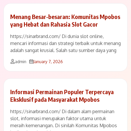
Menang Besar-besaran: Komunitas Mpobos
yang Hebat dan Rahasia Slot Gacor
https://sinarbrand.com/ Di dunia slot online,
mencari informasi dan strategi terbaik untuk menang
adalah sangat krusial. Salah satu sumber daya yang
admin
January 7, 2026
Informasi Permainan Populer Terpercaya
Eksklusif pada Masyarakat Mpobos
https://sinarbrand.com/ Di dalam alam permainan
slot, informasi merupakan faktor utama untuk
meraih kemenangan. Di sinilah Komunitas Mpobos