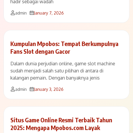
hadir sebagai wadah
admin
January 7, 2026
Kumpulan Mpobos: Tempat Berkumpulnya
Fans Slot dengan Gacor
Dalam dunia perjudian online, game slot machine
sudah menjadi salah satu pilihan di antara di
kalangan pemain. Dengan banyaknya jenis
admin
January 3, 2026
Situs Game Online Resmi Terbaik Tahun
2025: Mengapa Mpobos.com Layak