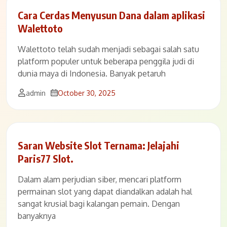
Cara Cerdas Menyusun Dana dalam aplikasi
Walettoto
Walettoto telah sudah menjadi sebagai salah satu
platform populer untuk beberapa penggila judi di
dunia maya di Indonesia. Banyak petaruh
admin
October 30, 2025
Saran Website Slot Ternama: Jelajahi
Paris77 Slot.
Dalam alam perjudian siber, mencari platform
permainan slot yang dapat diandalkan adalah hal
sangat krusial bagi kalangan pemain. Dengan
banyaknya