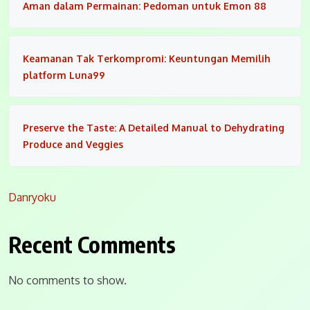
Aman dalam Permainan: Pedoman untuk Emon 88
Keamanan Tak Terkompromi: Keuntungan Memilih
platform Luna99
Preserve the Taste: A Detailed Manual to Dehydrating
Produce and Veggies
Danryoku
Recent Comments
No comments to show.