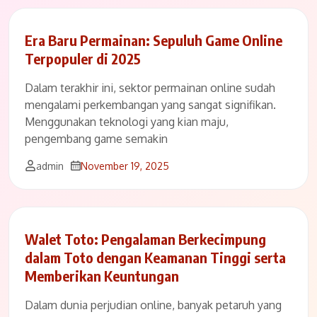
Era Baru Permainan: Sepuluh Game Online
Terpopuler di 2025
Dalam terakhir ini, sektor permainan online sudah
mengalami perkembangan yang sangat signifikan.
Menggunakan teknologi yang kian maju,
pengembang game semakin
admin
November 19, 2025
Walet Toto: Pengalaman Berkecimpung
dalam Toto dengan Keamanan Tinggi serta
Memberikan Keuntungan
Dalam dunia perjudian online, banyak petaruh yang