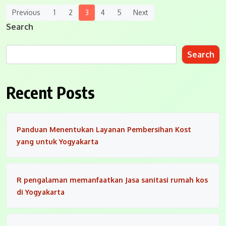
Posts
Previous
1
2
3
4
5
Next
Navigation
Search
Search
Recent Posts
Panduan Menentukan Layanan Pembersihan Kost
yang untuk Yogyakarta
R pengalaman memanfaatkan Jasa sanitasi rumah kos
di Yogyakarta