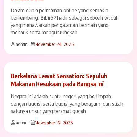
Dalam dunia permainan online yang semakin
berkembang, Bibir69 hadir sebagai sebuah wadah
yang menawarkan pengalaman bermain yang
menarik serta menguntungkan.
admin
November 24, 2025
Berkelana Lewat Sensation: Sepuluh
Makanan Kesukaan pada Bangsa Ini
Negara ini adalah suatu negeri yang berlimpah
dengan tradisi serta tradisi yang beragam, dan salah
satunya unsur yang teramat gugah
admin
November 19, 2025