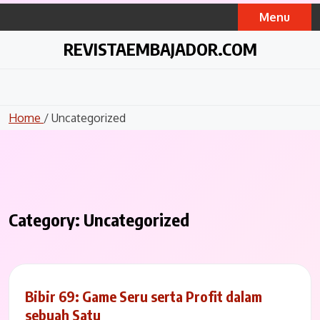
Skip
Menu
to
content
REVISTAEMBAJADOR.COM
Home
/ Uncategorized
Category:
Uncategorized
Bibir 69: Game Seru serta Profit dalam
sebuah Satu