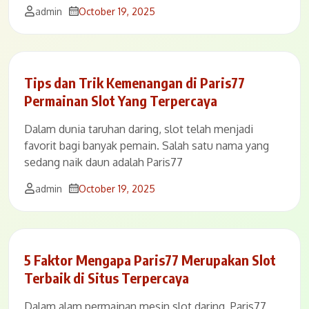
admin
October 19, 2025
Tips dan Trik Kemenangan di Paris77
Permainan Slot Yang Terpercaya
Dalam dunia taruhan daring, slot telah menjadi
favorit bagi banyak pemain. Salah satu nama yang
sedang naik daun adalah Paris77
admin
October 19, 2025
5 Faktor Mengapa Paris77 Merupakan Slot
Terbaik di Situs Terpercaya
Dalam alam permainan mesin slot daring, Paris77